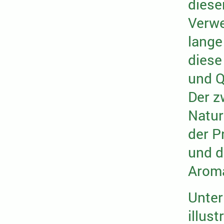
diese
Verwe
lange
diese
und Q
Der z
Natur
der P
und d
Aroma
Unter
illus