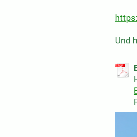
https
Und h